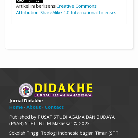
Artikel ini berlisensi
Creative Commons
Attribution-ShareAlike 4.0 International License
.
Jurnal Didakhe
Home
·
About
·
Contact
Published by PUSAT STUDI AGAMA DAN BUDAYA
(PSAB) STFT INTIM Makassar © 2023
Sekolah Tinggi Teologi Indonesia bagian Timur (STT