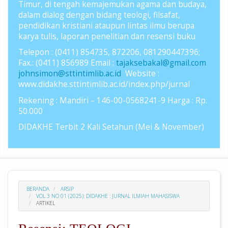
Timur, di tengah kemajemukan agama dan budaya,
dalam dialog dengan bidang teologi, filsafat,
pendidikan kristiani ataupun lintas ilmu berupa
karya tulis, laporan penelitian dan resensi buku
Telepon : (0411) 854735, 872206, 081290447396;
Fax.: (0411) 856989 Email :
tajaksebakal@gmail.com
johnsimon@sttintimlib.ac.id
Website :
www.didakhe.sttintimlib.ac.id/index.php/jurnal
Rekening : Mandiri – 146-00-0568241-9 Harga : Rp.
50.000
DIDAKHE Terbit 2 Kali Setahun (Mei & November)
BERANDA
ARSIP
VOL 3 NO 01 (2025): DIDAKHE : JURNAL ILMIAH MAHASISWA
ARTIKEL