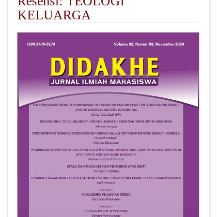
Resensi: TEOLOGI
KELUARGA
##plugins.themes.academic_pro.arti